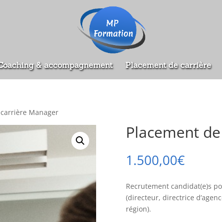
Coaching & accompagnement
Placement de carrière
 carrière Manager
Placement de
1.500,00
€
Recrutement candidat(e)s p
(directeur, directrice d’ag
région).