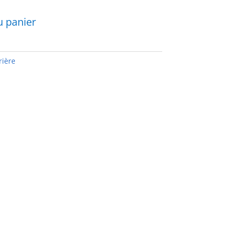
u panier
rière