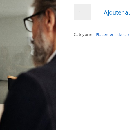
quantité
Ajouter a
de
Placement
de
carrière
Catégorie :
Placement de car
Manager